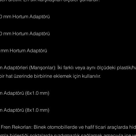
.0 mm Hortum Adaptörü
.0 mm Hortum Adaptörü
0 mm Hortum Adaptörü
m Adaptörleri (Manşonlar): İki farklı veya aynı ölçüdeki plastik/h
r hat üzerinde birbirine eklemek için kullanılır.
um Adaptörü (6x1.0 mm)
um Adaptörü (8x1.0 mm)
 Fren Rekorları: Binek otomobillerde ve hafif ticari araçlarda hid
umla birleştiği noktalarda sızdırmazlık sağlamak amacıyla içe v