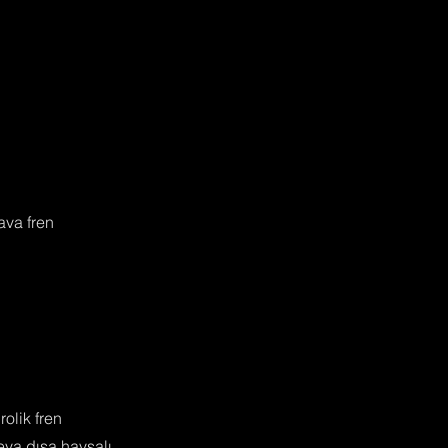
ava fren
rolik fren
eya dışa havşalı