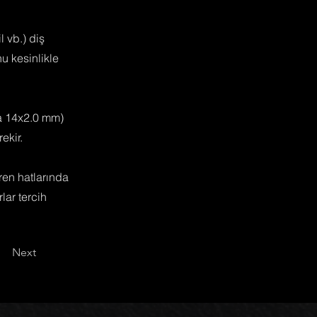
 vb.) diş
u kesinlikle
a 14x2.0 mm)
ekir.
ren hatlarında
lar tercih
Next