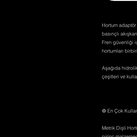
Hortum adaptör f
basınçlı akışkan
Fren güvenliği i
hortumları birbi
Aşağıda hidrolik
çeşitleri ve kull
⚙️ En Çok Kullan
Metrik Dişli Hor
pirinç malzemeden