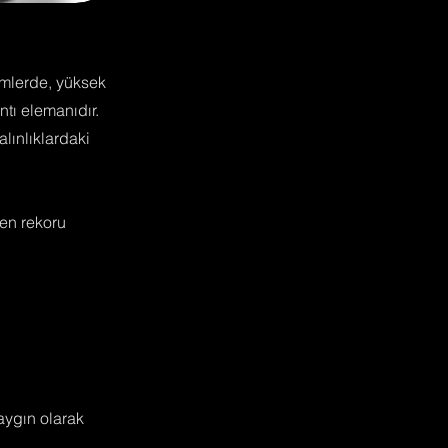
temlerde, yüksek
ntı elemanıdır.
alınlıklardaki
ren rekoru
yaygın olarak