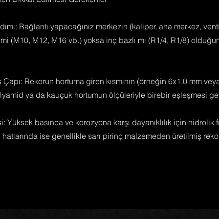
ımı: Bağlantı yapacağınız merkezin (kaliper, ana merkez, ventil
 mi (M10, M12, M16 vb.) yoksa inç bazlı mı (R1/4, R1/8) olduğun
ş Çapı: Rekorun hortuma giren kısmının (örneğin 6x1.0 mm vey
lyamid ya da kauçuk hortumun ölçüleriyle birebir eşleşmesi ger
: Yüksek basınca ve korozyona karşı dayanıklılık için hidrolik f
n hatlarında ise genellikle sarı pirinç malzemeden üretilmiş rekor