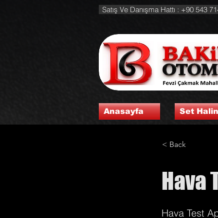
Satış Ve Danışma Hattı : +90 543 71
Anasayfa
Set Hali
< Back
Hava T
Hava Test Ap