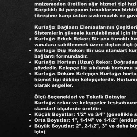
malzemeden üretilen ağır hizmet tipi hızl
Karşılıklı iki parçanın tırnaklarının birb
titreşime karşı üstün sızdırmazlık ve güv
Kurtağzı Bağlantı Elemanlarının Çeşitler
Sistemlerin güvenle kurulabilmesi için i
Kurtağzı Erkek Rekor: Bir ucu tırnaklı hı
vanalara sabitlenmek üzere dıştan dişli (
Kurtağzı Dişi Rekor: Bir ucu standart kurt
bağlantı formundadır.
Kurtağzı Hortum (Uzun) Rekor: Doğrudan 
gövdedir. Kelepçe ile sıkılarak hortuma s
Kurtağzı Döküm Kelepçe: Kurtağzı hortum 
hizmet tipi döküm kelepçelerdir. Hortum
olarak engeller.
Ölçü Seçenekleri ve Teknik Detaylar
Kurtağzı rekor ve kelepçeler tesisatınızı
standart ölçülerde üretilir:
Küçük Boyutlar: 1/2" ve 3/4" (genellikle s
Orta Boyutlar: 1", 1-1/4" ve 1-1/2" (endü
Büyük Boyutlar: 2", 2-1/2", 3" ve daha bü
için)