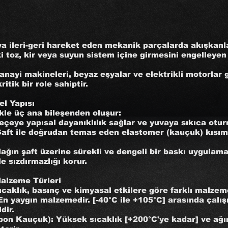
a ileri-geri hareket eden mekanik parçalarda akışkanlar
i toz, kir veya suyun sistem içine girmesini engelleyen 
anayi makineleri, beyaz eşyalar ve elektrikli motorlar g
itik bir role sahiptir.
el Yapısı
ikle üç ana bileşenden oluşur:
eçeye yapısal dayanıklılık sağlar ve yuvaya sıkıca otur
Şaft ile doğrudan temas eden elastomer (kauçuk) kısımd
dağın şaft üzerine sürekli ve dengeli bir baskı uygulam
 sızdırmazlığı korur.
Malzeme Türleri
caklık, basınç ve kimyasal etkilere göre farklı malzemel
En yaygın malzemedir. [-40°C ile +105°C] arasında çalış
dir.
bon Kauçuk): Yüksek sıcaklık [+200°C'ye kadar] ve ağı