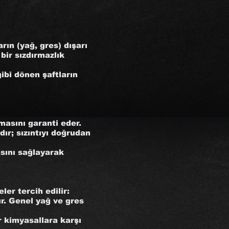
ın (yağ, gres) dışarı
bir sızdırmazlık
ibi dönen şaftların
masını garanti eder.
ır; sızıntıyı doğrudan
asını sağlayarak
er tercih edilir:
ır. Genel yağ ve gres
r kimyasallara karşı