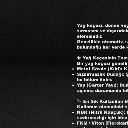
Yağ keçesi, dönen vey
sızmasını ve dışarıdak
elemanıdır.
Genellikle otomotiv, s
bulunduğu her yerde kr
🛠️ Yağ Keçesinin Tem
Bir yağ keçesi genell
Metal Gövde (Kılıf): K
Sızdırmazlık Dudağı: 
bu bölüm önler.
Yay (Garter Yayı): Du
aşınma durumunda bile
🏷️ En Sık Kullanılan 
Kullanım alanındaki sı
NBR (Nitril Kauçuk): 
sızdırmazlığı için ideal
FKM / Viton (Florokar