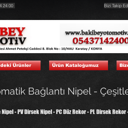
4 24 00
Bizi Takip Ed
ndeki Ürünler
Ürün Kataloğumuz
Biz
matik Bağlantı Nipel - Çeşitle
e Nipel - PV Dirsek Nipel - PC Düz Rekor - PL Dirsek Rekor 