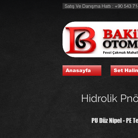
Satış Ve Danışma Hattı : +90 543 71
Anasayfa
Set Hali
Hidrolik Pnö
PU Düz Nipel - PE T