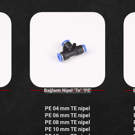
Bağlantı Nipel "Te" "PE"
PE 04 mm TE nipel
PE 06 mm TE nipel
PE 08 mm TE nipel
PE 10 mm TE nipel