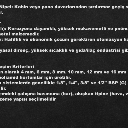
 Nipel: Kabin veya pano duvarlarından sızdırmaz geçiş
r.
r
lı): Korozyona dayanıklı, yüksek mukavemetli ve pnöm
metal malzemedir.
r: Hafiflik ve ekonomik çözüm gerektiren otomasyon ha
sal direnç, yüksek sıcaklık ve gıda/ilaç endüstrisi gib
eçim Kriterleri
ın olarak 4 mm, 6 mm, 8 mm, 10 mm, 12 mm ve 16 mm 
oliamid hortumlar için üretilir.
 sistemlerde genellikle 1/8", 1/4", 3/8" ve 1/2" BSP (G
ir.
mdeki çalışma basıncına (bar), akışkan tipine (hava, 
zeme yapısı seçilmelidir