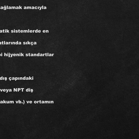
 sağlamak amacıyla
atik sistemlerde en
tlarında sıkça
i hijyenik standartlar
dış çapındaki
) veya NPT diş
vakum vb.) ve ortamın