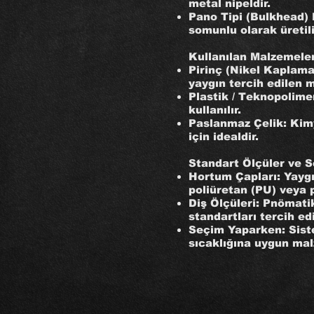
metal nipeldir.
Pano Tipi (Bulkhead)
somunlu olarak üretili
Kullanılan Malzemele
Pirinç (Nikel Kaplama
yaygın tercih edilen 
Plastik / Teknopolime
kullanılır.
Paslanmaz Çelik: Kimya
için idealdir.
Standart Ölçüler ve S
Hortum Çapları: Yayg
poliüretan (PU) veya p
Diş Ölçüleri: Pnömatik
standartları tercih edil
Seçim Yaparken: Siste
sıcaklığına uygun mal