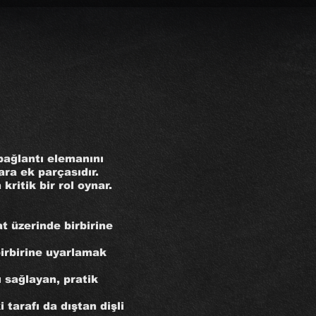
 bağlantı elemanını
ara ek parçasıdır.
kritik bir rol oynar.
t üzerinde birbirine
birbirine uyarlamak
ı sağlayan, pratik
 tarafı da dıştan dişli