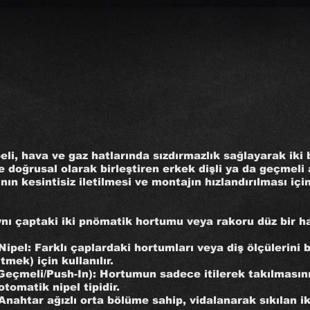
eli, hava ve gaz hatlarında sızdırmazlık sağlayarak iki
 doğrusal olarak birleştiren erkek dişli ya da geçmeli 
n kesintisiz iletilmesi ve montajın hızlandırılması için 
ynı çaptaki iki pnömatik hortumu veya rakoru düz bir ha
Nipel: Farklı çaplardaki hortumları veya diş ölçülerini 
mek) için kullanılır.
 (Geçmeli/Push-In): Hortumun sadece itilerek takılmasın
tomatik nipel tipidir.
Anahtar ağızlı orta bölüme sahip, vidalanarak sıkılan iki