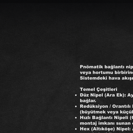
Pnömatik bağlantı nip
veya hortumu birbirine
Sistemdeki hava akışını
Temel Çeşitleri
Düz Nipel (Ara Ek): A
bağlar.
Redüksiyon / Orantılı 
(büyütmek veya küçült
Hızlı Bağlantı Nipeli
montaj imkanı sunan o
Hex (Altıköşe) Nipel: 