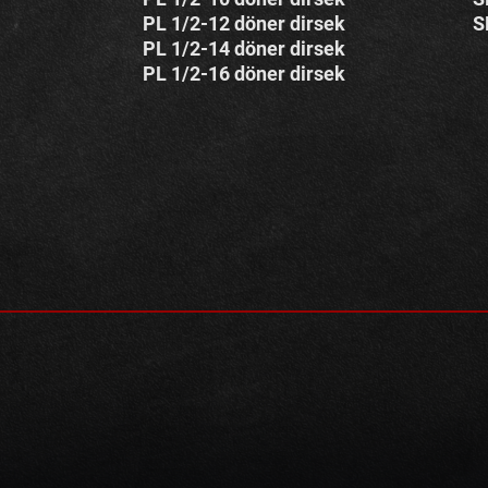
PL 1/2-12 döner dirsek
S
PL 1/2-14 döner dirsek
PL 1/2-16 döner dirsek
OLİK VE PNÖMATİK ÜRÜN ÇEŞİDİ TEDARİĞİ SAĞLAN
ADIĞINIZ ÜRÜN İLE İLGİLİ BİZİMLE İLETİŞİME GEÇİN
N GÖRSELLERİ VE AÇIKLAMALARI YÜKLENMEYE DEV