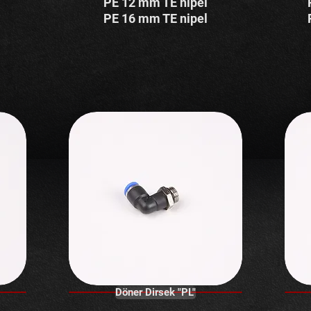
PE 12 mm TE nipel
PE 16 mm TE nipel
Döner Dirsek "PL"