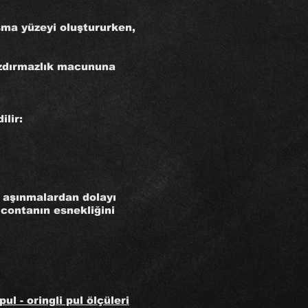
ma yüzeyi oluştururken,
ızdırmazlık macununa
ilir:
e aşınmalardan dolayı
 contanın esnekliğini
pul - oringli pul ölçüleri