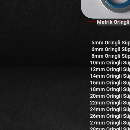
Metrik Oringli
5mm Oringli Süp
6mm Oringli Süp
8mm Oringli Süp
10mm Oringli Süp
12mm Oringli Süp
14mm Oringli Süp
16mm Oringli Süp
18mm Oringli Süp
20mm Oringli Süp
22mm Oringli Süp
24mm Oringli Süp
26mm Oringli Süp
27mm Oringli Süp
28mm Oringli Süp