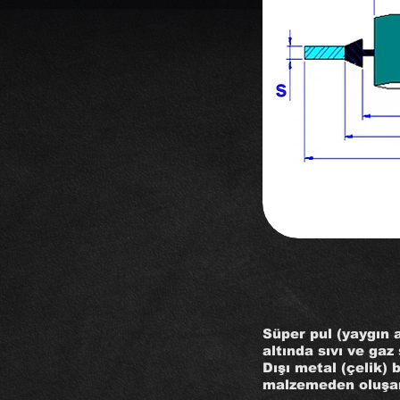
Süper pul (yaygın 
altında sıvı ve gaz
Dışı metal (çelik) 
malzemeden oluşan