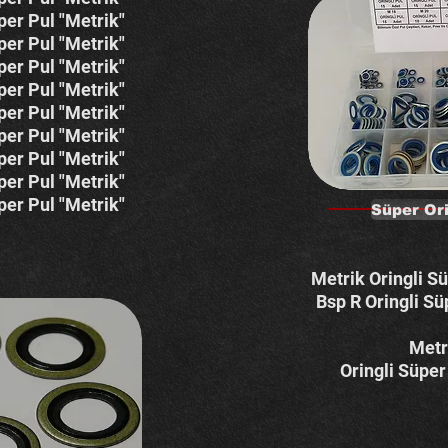
er Pul "Metrik"
er Pul "Metrik"
er Pul "Metrik"
er Pul "Metrik"
er Pul "Metrik"
er Pul "Metrik"
er Pul "Metrik"
er Pul "Metrik"
er Pul "Metrik"
Süper Ori
Metrik Oringli Sü
Bsp R Oringli Sü
Metr
Oringli Süper