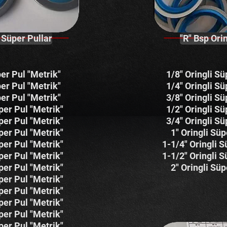
 Süper Pullar
"R" Bsp Ori
er Pul "Metrik"
1/8" Oringli Sü
er Pul "Metrik"
1/4" Oringli Sü
er Pul "Metrik"
3/8
" Oringli Sü
er Pul "Metrik"
1/2" Oringli Sü
er Pul "Metrik"
3/4" Oringli Sü
er Pul "Metrik"
1" Oringli Süp
er Pul "Metrik"
1-1/4" Oringli S
er Pul "Metrik"
1-1/2" Oringli S
er Pul "Metrik"
2" Oringli Süp
er Pul "Metrik"
er Pul "Metrik"
er Pul "Metrik"
er Pul "Metrik"
er Pul "Metrik"