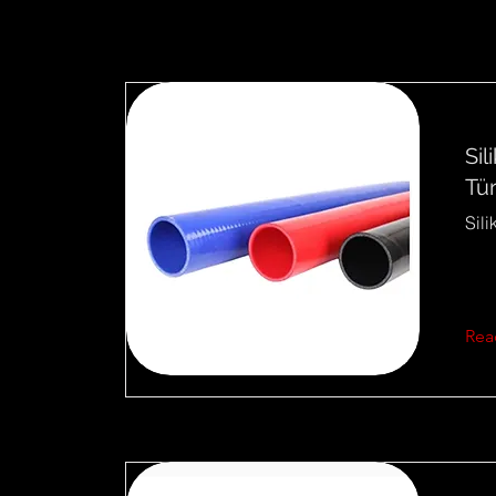
Si
Tü
Sil
Rea