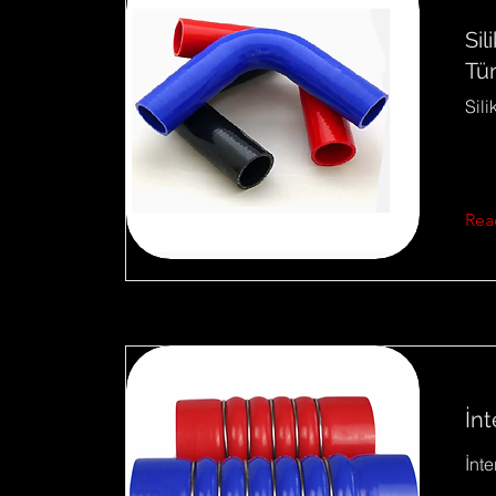
Si
Tü
Sil
Rea
İn
İnt