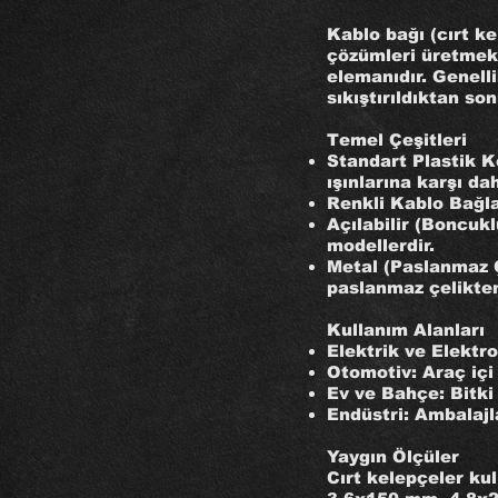
Kablo bağı (cırt k
çözümleri üretmek 
elemanıdır. Genelli
sıkıştırıldıktan so
Temel Çeşitleri
Standart Plastik K
ışınlarına karşı da
Renkli Kablo Bağlar
Açılabilir (Boncukl
modellerdir.
Metal (Paslanmaz Ç
paslanmaz çelikten 
Kullanım Alanları
Elektrik ve Elektr
Otomotiv: Araç içi
Ev ve Bahçe: Bitki
Endüstri: Ambalajl
Yaygın Ölçüler
Cırt kelepçeler ku