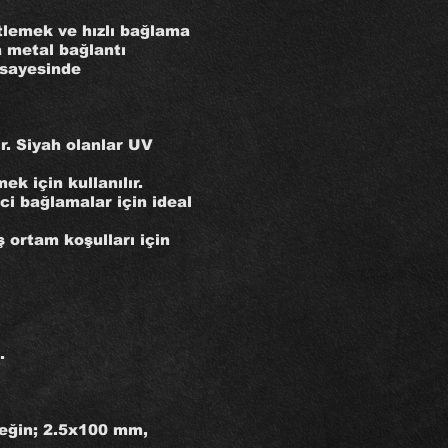
itlemek ve hızlı bağlama
a metal bağlantı
r sayesinde
r. Siyah olanlar UV
k için kullanılır.
ici bağlamalar için ideal
 ortam koşulları için
.
neğin; 2.5x100 mm,