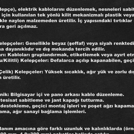
elepçe), elektrik kablolarını düzenlemek, nesneleri sab
için kullanılan tek yönlü kilit mekanizmalı plastik vey
kle naylon malzemeden üretilir. İç yapısındaki tırtıkla
nra geri açılmaz.
elepçeler: Genellikle beyaz (şeffaf) veya siyah renktedi
ha dayanıklıdır ve dış mekanda tercih edilir.
ı: Kabloları gruplandırmak, etiketlemek veya ayırt etme
u/Kilitli) Kelepçeler: Defalarca açılıp kapanabilen, geç
elik) Kelepçeler: Yüksek sıcaklık, ağır yük ve zorlu dış
üretilir.
onik: Bilgisayar içi ve pano arkası kablo düzenleme.
 tesisat sabitleme ve jant kapağı tutturma.
 destekleme, geçici montaj işleri ve poşet ağzı kapama
ama, ağır sanayi bağlama işlemleri.
llanım amacına göre farklı uzunluk ve kalınlıklarda (ör