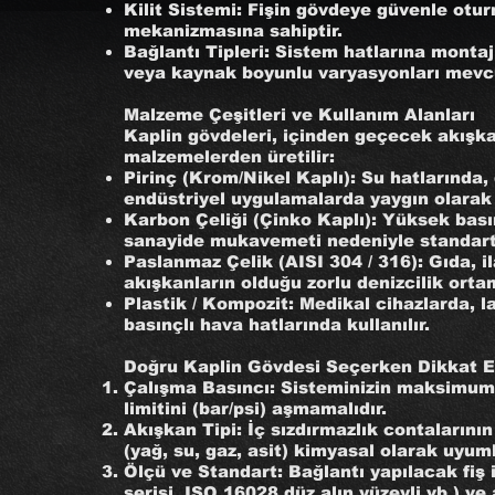
Kilit Sistemi: Fişin gövdeye güvenle oturma
mekanizmasına sahiptir.
Bağlantı Tipleri: Sistem hatlarına montaj 
veya kaynak boyunlu varyasyonları mevcu
Malzeme Çeşitleri ve Kullanım Alanları
Kaplin gövdeleri, içinden geçecek akışkan
malzemelerden üretilir:
Pirinç (Krom/Nikel Kaplı): Su hatlarında
endüstriyel uygulamalarda yaygın olarak t
Karbon Çeliği (Çinko Kaplı): Yüksek basın
sanayide mukavemeti nedeniyle standart
Paslanmaz Çelik (AISI 304 / 316): Gıda, il
akışkanların olduğu zorlu denizcilik ortam
Plastik / Kompozit: Medikal cihazlarda, 
basınçlı hava hatlarında kullanılır.
Doğru Kaplin Gövdesi Seçerken Dikkat E
Çalışma Basıncı: Sisteminizin maksimum 
limitini (bar/psi) aşmamalıdır.
Akışkan Tipi: İç sızdırmazlık contaların
(yağ, su, gaz, asit) kimyasal olarak uyum
Ölçü ve Standart: Bağlantı yapılacak fiş
serisi, ISO 16028 düz alın yüzeyli vb.) ve a