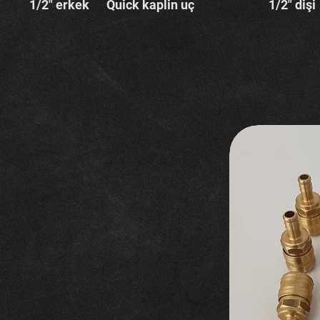
1/2" erkek
Quick kaplin uç
1/2" dişi