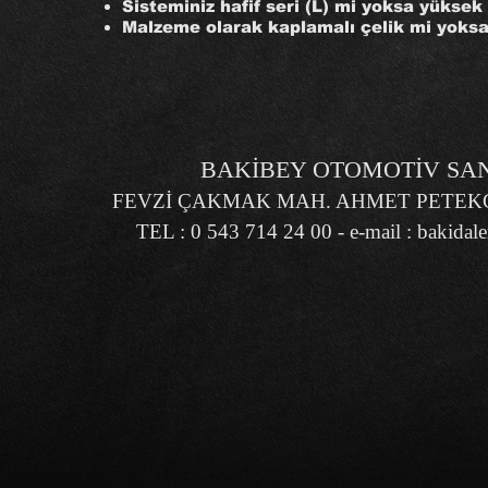
Sisteminiz hafif seri (L) mi yoksa yüksek 
Malzeme olarak kaplamalı çelik mi yoksa
BAKİBEY OTOMOTİV SANA
FEVZİ ÇAKMAK MAH. AHMET PETEKÇİ
TEL : 0 543 714 24 00 - e-mail :
bakidal