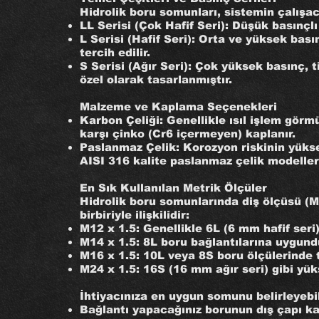
Hidrolik boru somunları, sistemin çalışac
LL Serisi (Çok Hafif Seri): Düşük basınçlı
L Serisi (Hafif Seri): Orta ve yüksek bası
tercih edilir.
S Serisi (Ağır Seri): Çok yüksek basınç, t
özel olarak tasarlanmıştır.
Malzeme ve Kaplama Seçenekleri
Karbon Çeliği: Genellikle ısıl işlem gör
karşı çinko (Cr6 içermeyen) kaplanır.
Paslanmaz Çelik: Korozyon riskinin yükse
AISI 316 kalite paslanmaz çelik modeller t
En Sık Kullanılan Metrik Ölçüler
Hidrolik boru somunlarında diş ölçüsü (M
birbiriyle ilişkilidir:
M12 x 1.5: Genellikle 6L (6 mm hafif seri) 
M14 x 1.5: 8L boru bağlantılarına uygund
M16 x 1.5: 10L veya 8S boru ölçülerinde te
M24 x 1.5: 16S (16 mm ağır seri) gibi yükse
İhtiyacınıza en uygun somunu belirleyebil
Bağlantı yapacağınız borunun dış çapı k