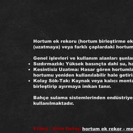
Hortum ek rekoru (hortum birleştirme eki
(uzatmaya) veya farklı çaplardaki hortum
Genel işlevleri ve kullanım alanları şunlar
Sızdırmazlık: Yüksek basınçta dahi su, ha
Kesintisiz Uzatma: Hasar gören hortumları
hortumu yeniden kullanılabilir hale getiri
Kolay Sök-Tak: Kaynak veya kalıcı monta
birleştirip ayırmaya imkan tanır.
Bahçe sulama sistemlerinden endüstriyel
kullanılmaktadır.
Etiket / Ürün Detay:
hortum ek rekor - met