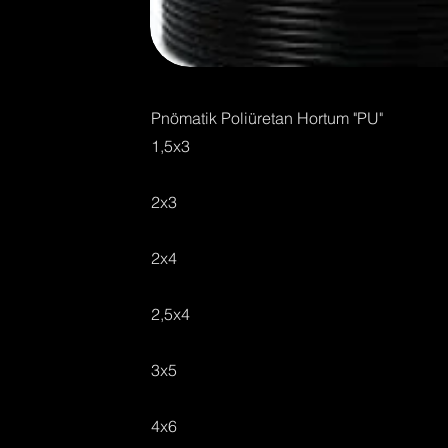
Pnömatik Poliüretan Hortum "PU"
1,5x3
2x3
2x4
2,5x4
3x5
4x6