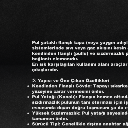
Pul yataklı flanşlı tapa (veya yaygın adıy
sistemlerinde sıvı veya gaz akışını kesi
kendinden flanşlı (pullu) ve sızdırmazlık
bağlantı elemanıdır.
En sık karşılaşılan kullanım alanı araçlar
çıkışlarıdır.
🛠️ Yapısı ve Öne Çıkan Özellikleri
Kendinden Flanşlı Gövde: Tapayı sıkarken
yüzeyine zarar vermesini önler.
Pul Yatağı (Kanalı): Flanşın hemen altı
sızdırmazlık pulunun tam oturması için iş
esnasında dışarı doğru taşmasını ya da e
Yüksek Sızdırmazlık: Pul yatağı sayesinde
tamamen önler.
Sürücü Tipi: Genellikle dıştan anahtar ağı