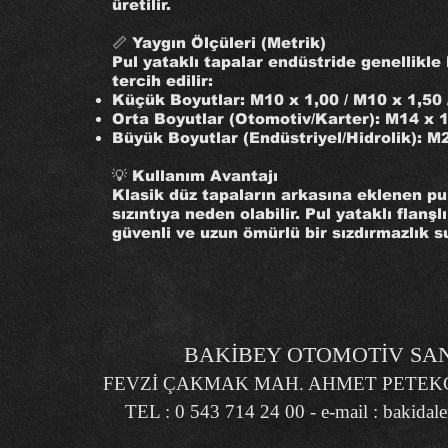
üretilir.
📏 Yaygın Ölçüleri (Metrik)
Pul yataklı tapalar endüstride genellikle
tercih edilir:
Küçük Boyutlar: M10 x 1,00 / M10 x 1,50 
Orta Boyutlar (Otomotiv/Karter): M14 x 1,
Büyük Boyutlar (Endüstriyel/Hidrolik): M
💡 Kullanım Avantajı
Klasik düz tapaların arkasına eklenen p
sızıntıya neden olabilir. Pul yataklı flanş
güvenli ve uzun ömürlü bir sızdırmazlık s
BAKİBEY OTOMOTİV SANA
FEVZİ ÇAKMAK MAH. AHMET PETEKÇİ
TEL : 0 543 714 24 00 - e-mail :
bakidal